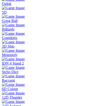
Oglok
5D
Gong Ball
Billiards
Grandprix
3D Shio
Monopoly
IDN 4 Stand 2
Sicbo Dice
Baccarat
6D Colour
12D Thunder
24D Jackpot