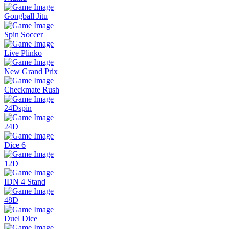
Gongball Jitu
Spin Soccer
Live Plinko
New Grand Prix
Checkmate Rush
24Dspin
24D
Dice 6
12D
IDN 4 Stand
48D
Duel Dice