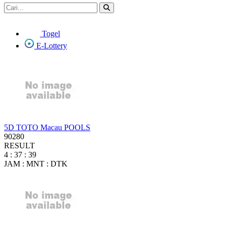
Togel
E-Lottery
5D TOTO Macau POOLS
90280
RESULT
4
:
37
:
38
JAM : MNT : DTK