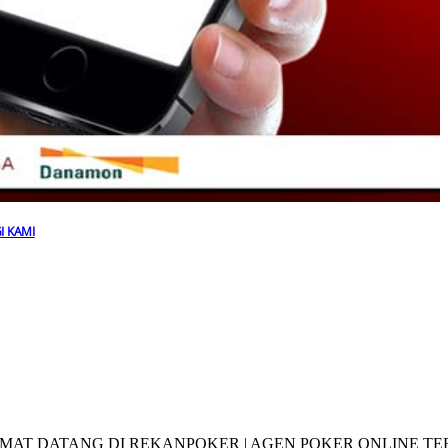
 KAMI
EKANPOKER | AGEN POKER ONLINE TERBAIK | TRIMAKASI