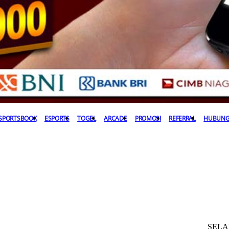
SPORTSBOOK
ESPORTS
TOGEL
ARCADE
PROMOSI
REFERRAL
HUBUNGI
SELAMAT DATANG DI R