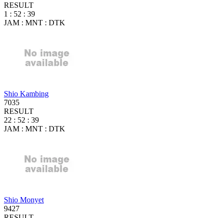
RESULT
1
:
52
:
38
JAM : MNT : DTK
Shio Kambing
7035
RESULT
22
:
52
:
38
JAM : MNT : DTK
Shio Monyet
9427
RESULT