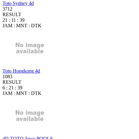
Toto Sydney 4d
3712
RESULT
21
:
11
:
38
JAM : MNT : DTK
Toto Hongkong 4d
1083
RESULT
6
:
21
:
38
JAM : MNT : DTK
4D TOTO Jowo POOLS