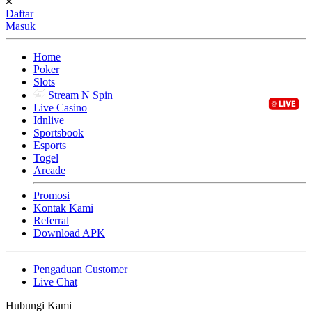
Daftar
Masuk
Home
Poker
Slots
Stream N Spin
Live Casino
Idnlive
Sportsbook
Esports
Togel
Arcade
Promosi
Kontak Kami
Referral
Download APK
Pengaduan Customer
Live Chat
Hubungi Kami