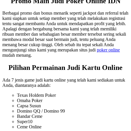
Promo Main Judi Poker Online IDN
Berbagai promo dan bonus menarik seperti jackpot dan referral telah
kami siapkan untuk setiap member yang telah melakukan registrasi
tentu sangat membantu Anda untuk mendapatkan profit yang lebih.
Apalagi dengan bergabung bersama kami yang telah memiliki
ribuan member dan sebahagian besar member tersebut sering sekali
membawa modal besar saat bermain judi, tentu peluang Anda
menang besar cukup tinggi. Oleh sebab itu tepat sekali Anda
mengunjungi situs kami yang merupakan situs judi
poker online
mudah menang.
Pilihan Permainan Judi Kartu Online
Ada 7 jenis game judi kartu online yang telah kami sediakan untuk
Anda, diantaranya adalah:
Texas Holdem Poker
Omaha Poker
Capsa Susun
Domino QQ / Domino 99
Bandar Ceme
Super10
Ceme Online